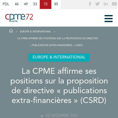
Cookies management panel
PDL
44
49
53
72
85
EUROPE & INTERNATIONAL
LA CPME AFFIRME SES POSITIONS SUR LA PROPOSITION DE DIRECTIVE
« PUBLICATIONS EXTRA-FINANCIÈRES » (CSRD)
EUROPE & INTERNATIONAL
La CPME affirme ses
positions sur la proposition
de directive « publications
extra-financières » (CSRD)
02 DÉCEMBRE 2021