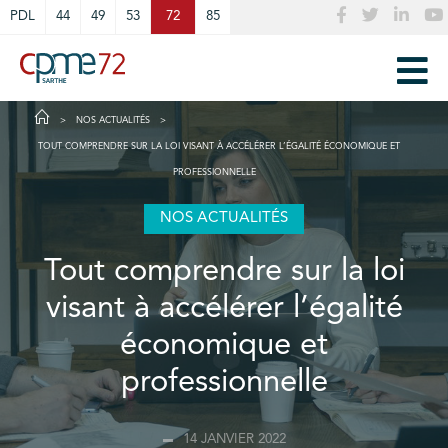
Cookies management panel
PDL
44
49
53
72
85
NOS ACTUALITÉS
TOUT COMPRENDRE SUR LA LOI VISANT À ACCÉLÉRER L’ÉGALITÉ ÉCONOMIQUE ET
PROFESSIONNELLE
NOS ACTUALITÉS
Tout comprendre sur la loi
visant à accélérer l’égalité
économique et
professionnelle
14 JANVIER 2022