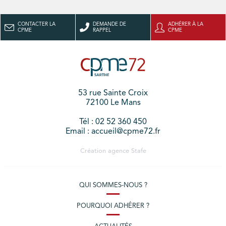
CONTACTER LA
DEMANDE DE
ADHÉRER À LA
CPME
RAPPEL
CPME
53 rue Sainte Croix
72100 Le Mans
Tél : 02 52 360 450
Email : accueil@cpme72.fr
Création agence
Stafe
QUI SOMMES-NOUS ?
POURQUOI ADHÉRER ?