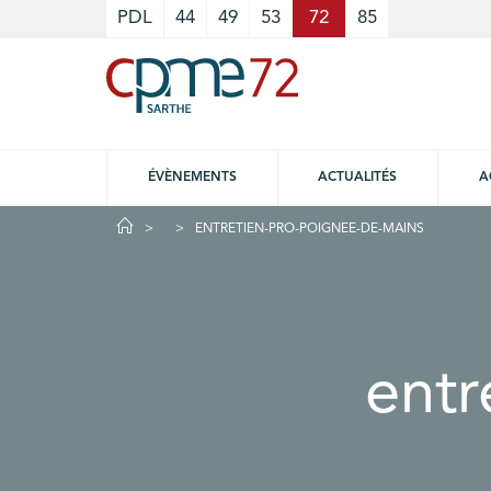
Cookies management panel
PDL
44
49
53
72
85
ÉVÈNEMENTS
ACTUALITÉS
A
ENTRETIEN-PRO-POIGNEE-DE-MAINS
entr