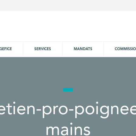
GEFICE
SERVICES
MANDATS
COMMISSI
etien-pro-poigne
mains