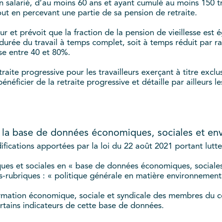
un salarié, d’au moins 60 ans et ayant cumulé au moins 150 t
tout en percevant une partie de sa pension de retraite.
our et prévoit que la fraction de la pension de vieillesse est 
a durée du travail à temps complet, soit à temps réduit par 
ise entre 40 et 80%.
raite progressive pour les travailleurs exerçant à titre exclusi
énéficier de la retraite progressive et détaille par ailleurs 
ur la base de données économiques, sociales et e
fications apportées par la loi du 22 août 2021 portant lutt
es et sociales en « base de données économiques, sociales 
us-rubriques : « politique générale en matière environnemen
formation économique, sociale et syndicale des membres du 
ertains indicateurs de cette base de données.