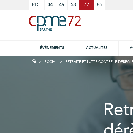
Cookies management panel
PDL
44
49
53
72
85
ÉVÈNEMENTS
ACTUALITÉS
A
SOCIAL
RETRAITE ET LUTTE CONTRE LE DÉRÈGL
Retr
dér