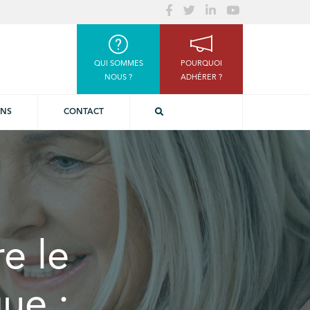
QUI SOMMES
POURQUOI
NOUS ?
ADHÉRER ?
ONS
CONTACT
re le
ue :