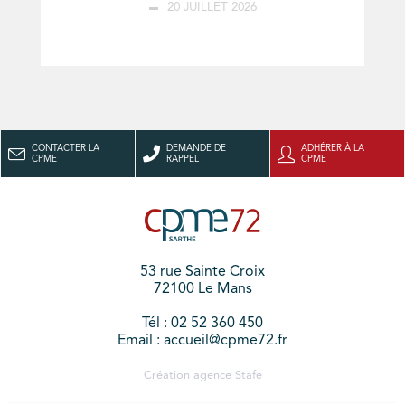
20 JUILLET 2026
CONTACTER LA
DEMANDE DE
ADHÉRER À LA
CPME
RAPPEL
CPME
53 rue Sainte Croix
72100 Le Mans
Tél : 02 52 360 450
Email : accueil@cpme72.fr
Création agence
Stafe