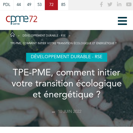
Cookies management panel
PDL
44
49
53
72
85
DÉVELOPPEMENT DURABLE - RSE
TPE-PME, COMMENT INITIER VOTRE TRANSITION ÉCOLOGIQUE ET ÉNERGÉTIQUE ?
DÉVELOPPEMENT DURABLE - RSE
TPE-PME, comment initier
votre transition écologique
et énergétique ?
10 JUIN 2022