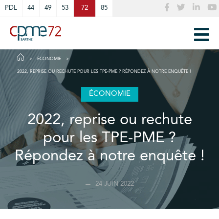
Cookies management panel
PDL
44
49
53
72
85
ÉCONOMIE
2022, REPRISE OU RECHUTE POUR LES TPE-PME ? RÉPONDEZ À NOTRE ENQUÊTE !
ÉCONOMIE
2022, reprise ou rechute
pour les TPE-PME ?
Répondez à notre enquête !
24 JUIN 2022