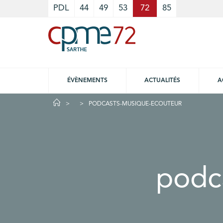
Cookies management panel
PDL
44
49
53
72
85
ÉVÈNEMENTS
ACTUALITÉS
A
PODCASTS-MUSIQUE-ECOUTEUR
podc