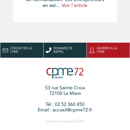
en est...
Voir l'article
CONTACTER LA
DEMANDE DE
ADHÉRER À LA
CPME
RAPPEL
CPME
53 rue Sainte Croix
72100 Le Mans
Tél : 02 52 360 450
Email : accueil@cpme72.fr
Création agence
Stafe