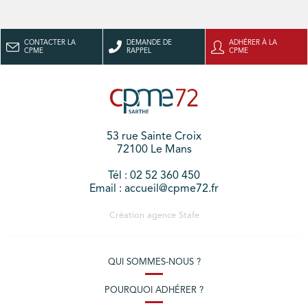
CONTACTER LA
DEMANDE DE
ADHÉRER À LA
CPME
RAPPEL
CPME
53 rue Sainte Croix
72100 Le Mans
Tél : 02 52 360 450
Email : accueil@cpme72.fr
Création agence
Stafe
QUI SOMMES-NOUS ?
POURQUOI ADHÉRER ?