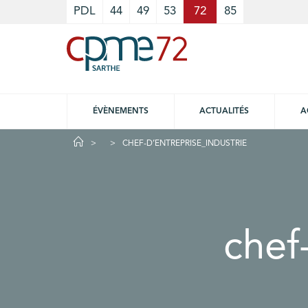
Cookies management panel
PDL
44
49
53
72
85
ÉVÈNEMENTS
ACTUALITÉS
A
CHEF-D’ENTREPRISE_INDUSTRIE
chef