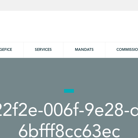
GEFICE
SERVICES
MANDATS
COMMISSI
2f2e-006f-9e28-
6bfff8cc63ec