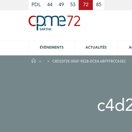
Cookies management panel
PDL
44
49
53
72
85
ÉVÈNEMENTS
ACTUALITÉS
A
C4D22F2E-006F-9E28-DCE4-6BFFF8CC63EC
c4d2