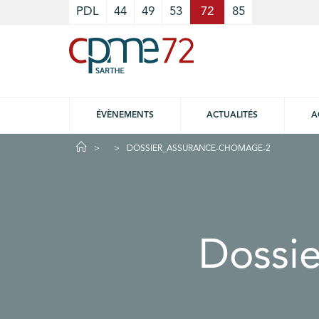
Cookies management panel
PDL
44
49
53
72
85
ÉVÈNEMENTS
ACTUALITÉS
A
DOSSIER_ASSURANCE-CHOMAGE-2
Dossi