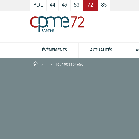
Cookies management panel
PDL
44
49
53
72
85
ÉVÈNEMENTS
ACTUALITÉS
A
1671003104650