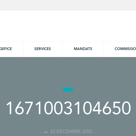
GEFICE
SERVICES
MANDATS
COMMISSI
1671003104650
22 DÉCEMBRE 2022