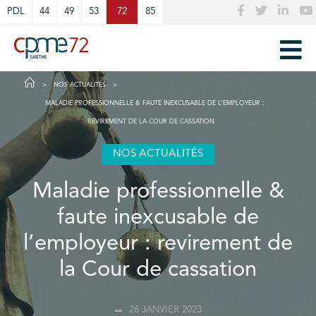
Cookies management panel
PDL
44
49
53
72
85
NOS ACTUALITÉS
MALADIE PROFESSIONNELLE & FAUTE INEXCUSABLE DE L’EMPLOYEUR :
REVIREMENT DE LA COUR DE CASSATION
NOS ACTUALITÉS
Maladie professionnelle &
faute inexcusable de
l’employeur : revirement de
la Cour de cassation
26 JANVIER 2023