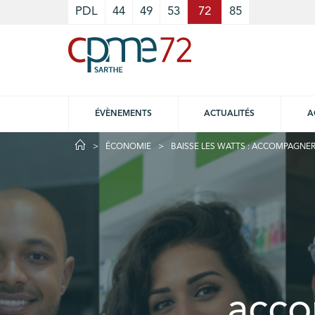
Cookies management panel
PDL
44
49
53
72
85
ÉVÈNEMENTS
ACTUALITÉS
A
ÉCONOMIE
BAISSE LES WATTS : ACCOMPAGNER 
acco