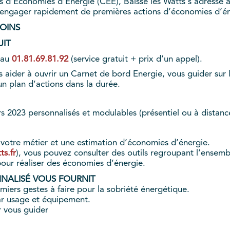
ts d’Economies d’Energie (CEE), Baisse les Watts s’adresse
engager rapidement de premières actions d’économies d’én
OINS
IT
 au
01.81.69.81.92
(service gratuit + prix d’un appel).
 aider à ouvrir un Carnet de bord Energie, vous guider sur l
un plan d’actions dans la durée.
 2023 personnalisés et modulables (présentiel ou à distance)
otre métier et une estimation d’économies d’énergie.
s.fr
), vous pouvez consulter des outils regroupant l’ensembl
pour réaliser des économies d’énergie.
NNALISÉ VOUS FOURNIT
miers gestes à faire pour la sobriété énergétique.
ar usage et équipement.
r vous guider