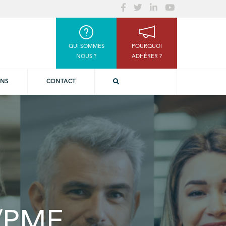
QUI SOMMES
POURQUOI
NOUS ?
ADHÉRER ?
ONS
CONTACT
E/PME