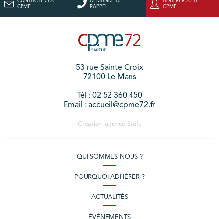
CONTACTER LA
DEMANDE DE
ADHÉRER À LA
CPME
RAPPEL
CPME
53 rue Sainte Croix
72100 Le Mans
Tél : 02 52 360 450
Email : accueil@cpme72.fr
Création agence
Stafe
QUI SOMMES-NOUS ?
POURQUOI ADHÉRER ?
ACTUALITÉS
ÉVÈNEMENTS