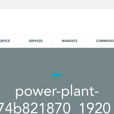
GEFICE
SERVICES
MANDATS
COMMISSI
power-plant-
74b821870_1920