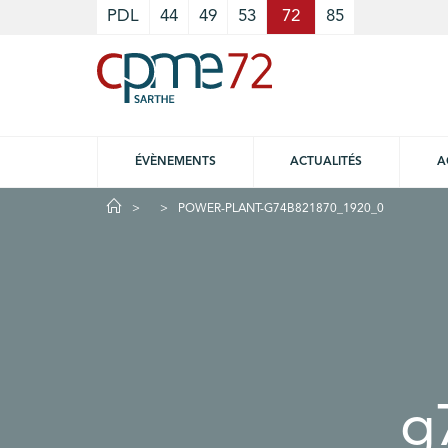
Cookies management panel
PDL
44
49
53
72
85
ÉVÈNEMENTS
ACTUALITÉS
A
POWER-PLANT-G74B821870_1920_0
g