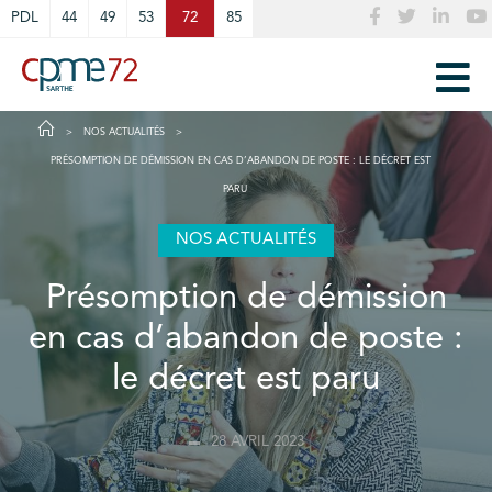
Cookies management panel
PDL
44
49
53
72
85
NOS ACTUALITÉS
PRÉSOMPTION DE DÉMISSION EN CAS D’ABANDON DE POSTE : LE DÉCRET EST
PARU
NOS ACTUALITÉS
Présomption de démission
en cas d’abandon de poste :
le décret est paru
28 AVRIL 2023