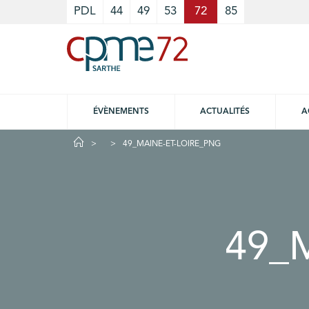
Cookies management panel
PDL
44
49
53
72
85
ÉVÈNEMENTS
ACTUALITÉS
A
49_MAINE-ET-LOIRE_PNG
49_