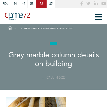
Cookies management panel
PDL
44
49
53
72
85
GREY MARBLE COLUMN DETAILS ON BUILDING
Grey marble column details
on building
07 JUIN 2023