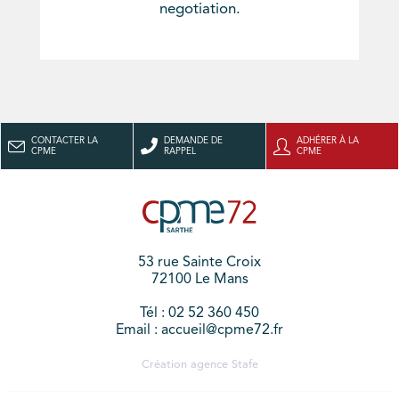
negotiation.
CONTACTER LA
DEMANDE DE
ADHÉRER À LA
CPME
RAPPEL
CPME
53 rue Sainte Croix
72100 Le Mans
Tél : 02 52 360 450
Email : accueil@cpme72.fr
Création agence
Stafe