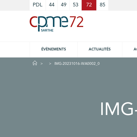
Cookies management panel
PDL
44
49
53
72
85
ÉVÈNEMENTS
ACTUALITÉS
A
IMG-20231016-WA0002_0
IMG