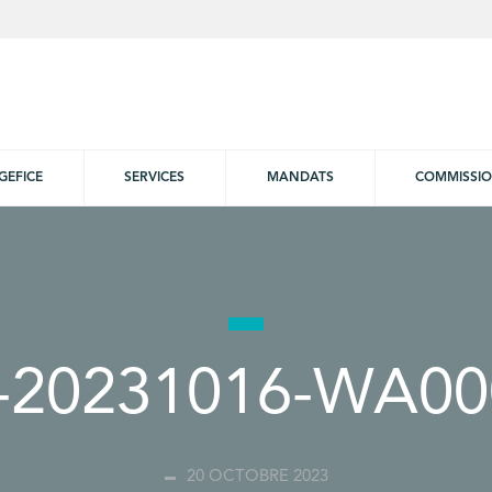
GEFICE
SERVICES
MANDATS
COMMISSI
-20231016-WA00
20 OCTOBRE 2023