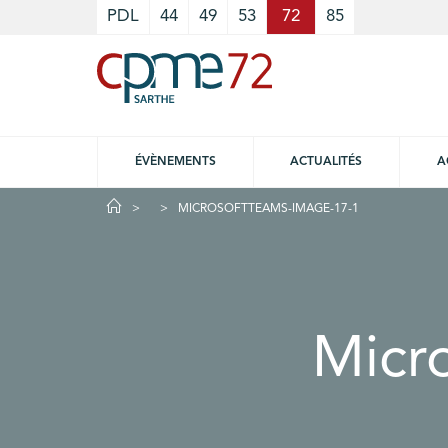
Cookies management panel
PDL
44
49
53
72
85
ÉVÈNEMENTS
ACTUALITÉS
A
MICROSOFTTEAMS-IMAGE-17-1
Micr