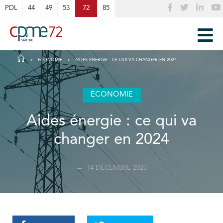
Cookies management panel
PDL
44
49
53
72
85
ÉCONOMIE
AIDES ÉNERGIE : CE QUI VA CHANGER EN 2024
ÉCONOMIE
Aides énergie : ce qui va
changer en 2024
14 DÉCEMBRE 2023