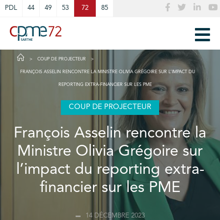
Cookies management panel
PDL
44
49
53
72
85
COUP DE PROJECTEUR
FRANÇOIS ASSELIN RENCONTRE LA MINISTRE OLIVIA GRÉGOIRE SUR L’IMPACT DU
REPORTING EXTRA-FINANCIER SUR LES PME
COUP DE PROJECTEUR
François Asselin rencontre la
Ministre Olivia Grégoire sur
l’impact du reporting extra-
financier sur les PME
14 DÉCEMBRE 2023