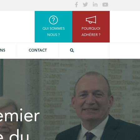
QUI SOMMES
POURQUOI
NOUS ?
ADHÉRER ?
ONS
CONTACT
emier
e du