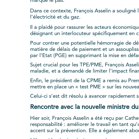
marque le pas.
Dans ce contexte, François Asselin a souligné l
l’électricité et du gaz.
Il a plaidé pour rassurer les acteurs économiqu
désignant un interlocuteur spécifiquement en
Pour contrer une potentielle hémorragie de défa
matière de délais de paiement et un assouplis
par l’Etat (PGE) en supprimant la mise en défa
Sujet crucial pour les TPE/PME, François Assel
maladie, et a demandé de limiter l’impact finan
Enfin, le président de la CPME a remis au Premi
mettre en place un « test PME » sur les nouvea
Celui-ci s’est dit résolu à avancer rapidement su
Rencontre avec la nouvelle ministre du T
Hier soir, François Asselin a été reçu par Cath
responsabilité : améliorer le travail en tant qu’
accent sur la prévention. Elle a également abord