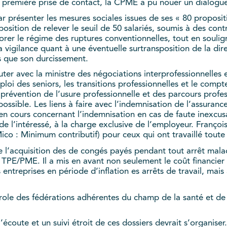
remière prise de contact, la CPME a pu nouer un dialogue c
présenter les mesures sociales issues de ses « 80 propositi
sition de relever le seuil de 50 salariés, soumis à des contr
rer le régime des ruptures conventionnelles, tout en soulig
gilance quant à une éventuelle surtransposition de la direct
s que son durcissement.
ter avec la ministre des négociations interprofessionnelles 
’emploi des seniors, les transitions professionnelles et le com
 prévention de l’usure professionnelle et des parcours profes
ossible. Les liens à faire avec l’indemnisation de l’assuran
 en cours concernant l’indemnisation en cas de faute inexcu
e l’intéressé, à la charge exclusive de l’employeur. François
Mico : Minimum contributif) pour ceux qui ont travaillé toute
e l’acquisition des de congés payés pendant tout arrêt mala
 TPE/PME. Il a mis en avant non seulement le coût financier 
entreprises en période d’inflation es arrêts de travail, mais a
parole des fédérations adhérentes du champ de la santé et de 
’écoute et un suivi étroit de ces dossiers devrait s’organiser.