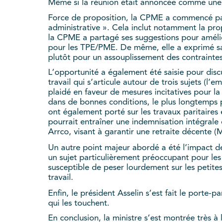
Même si la réunion était annoncée comme une p
Force de proposition, la CPME a commencé par 
administrative ». Cela inclut notamment la propo
la CPME a partagé ses suggestions pour amélio
pour les TPE/PME. De même, elle a exprimé sa vi
plutôt pour un assouplissement des contrainte
L’opportunité a également été saisie pour discu
travail qui s’articule autour de trois sujets (l
plaidé en faveur de mesures incitatives pour la
dans de bonnes conditions, le plus longtemps p
ont également porté sur les travaux paritaires
pourrait entraîner une indemnisation intégrale d
Arrco, visant à garantir une retraite décente (
Un autre point majeur abordé a été l’impact d
un sujet particulièrement préoccupant pour les
susceptible de peser lourdement sur les petites 
travail.
Enfin, le président Asselin s’est fait le porte-
qui les touchent.
En conclusion, la ministre s’est montrée très à l