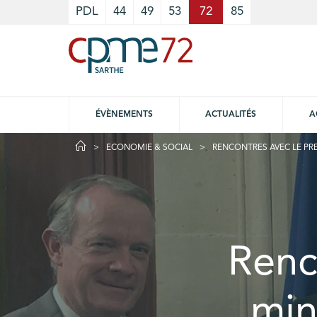
Cookies management panel
PDL
44
49
53
72
85
ÉVÈNEMENTS
ACTUALITÉS
A
ECONOMIE & SOCIAL
RENCONTRES AVEC LE PREM
Renc
min