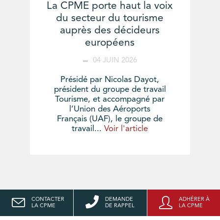
La CPME porte haut la voix
du secteur du tourisme
auprès des décideurs
européens
04 JUIN 2026
Présidé par Nicolas Dayot,
président du groupe de travail
Tourisme, et accompagné par
l’Union des Aéroports
Français (UAF), le groupe de
travail...
Voir l'article
CONTACTER
DEMANDE
ADHÉRER À
LA CPME
DE RAPPEL
LA CPME