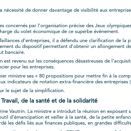
a nécessité de donner davantage de visibilité aux entreprises 
es concernés par l’organisation précise des Jeux olympiques
 charge du volet économique de ce superbe évènement.
illances d’entreprises, il a défendu une clarification de la p
sement du dispositif permettant d’obtenir un allongement d
ut bancaire.
in est revenu sur les conséquences désastreuses de l’acquisi
cier pour les entreprises.
er ministre ses « 80 propositions pour mettre fin à la compl
ux indicateurs de notation extra-financière des entreprises
r le sujet de la simplification.
ravail, de la santé et de la solidarité
erine Vautrin. La ministre a introduit la réunion en exposant
outil d’émancipation et veiller à la santé, de la petite enfanc
é les défis liés aux finances publiques, en grandes difficult