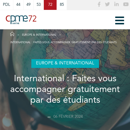
Cookies management panel
PDL
44
49
53
72
85
EUROPE & INTERNATIONAL
INTERNATIONAL : FAITES VOUS ACCOMPAGNER GRATUITEMENT PAR DES ÉTUDIANTS
EUROPE & INTERNATIONAL
International : Faites vous
accompagner gratuitement
par des étudiants
06 FÉVRIER 2024