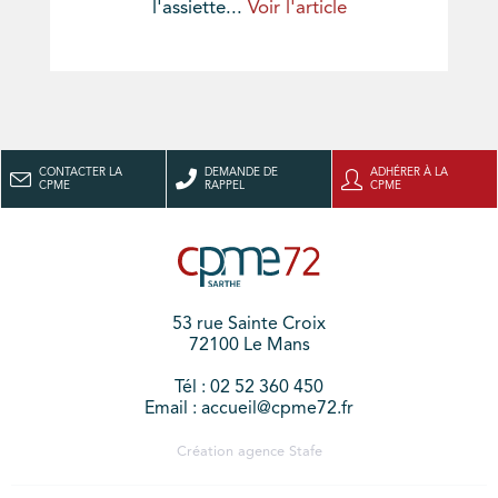
l'assiette...
Voir l'article
CONTACTER LA
DEMANDE DE
ADHÉRER À LA
CPME
RAPPEL
CPME
53 rue Sainte Croix
72100 Le Mans
Tél : 02 52 360 450
Email : accueil@cpme72.fr
Création agence
Stafe