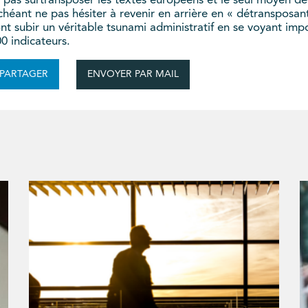
ne pas surtransposer les textes européens et le seul moyen de
chéant ne pas hésiter à revenir en arrière en « détranspos
nt subir un véritable tsunami administratif en se voyant imp
0 indicateurs.
ENVOYER PAR MAIL
PARTAGER