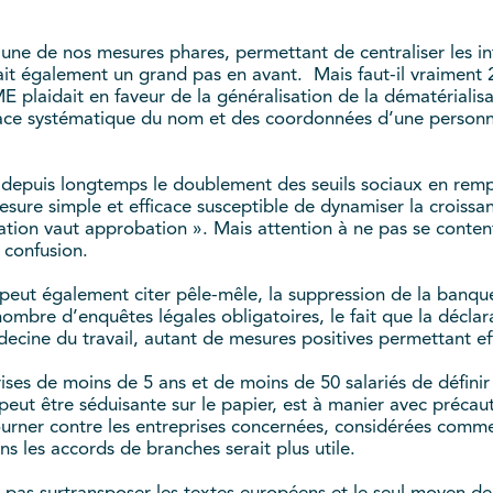
, une de nos mesures phares, permettant de centraliser les i
ait également un grand pas en avant. Mais faut-il vraiment
ME plaidait en faveur de la généralisation de la dématériali
lace systématique du nom et des coordonnées d’une personn
epuis longtemps le doublement des seuils sociaux en remplaç
esure simple et efficace susceptible de dynamiser la croissa
tration vaut approbation ». Mais attention à ne pas se conte
a confusion.
 peut également citer pêle-mêle, la suppression de la banq
ombre d’enquêtes légales obligatoires, le fait que la décla
cine du travail, autant de mesures positives permettant eff
ses de moins de 5 ans et de moins de 50 salariés de définir a
 peut être séduisante sur le papier, est à manier avec précau
ourner contre les entreprises concernées, considérées comme 
s les accords de branches serait plus utile.