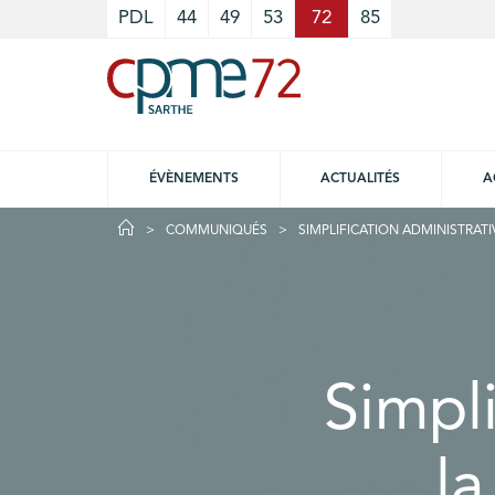
Cookies management panel
PDL
44
49
53
72
85
ÉVÈNEMENTS
ACTUALITÉS
A
COMMUNIQUÉS
SIMPLIFICATION ADMINISTRATIV
Simpli
la