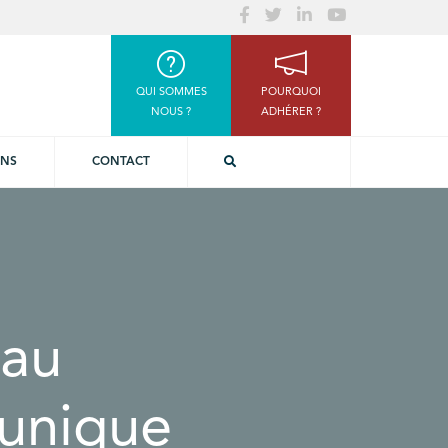
QUI SOMMES
POURQUOI
NOUS ?
ADHÉRER ?
ONS
CONTACT
eau
 unique