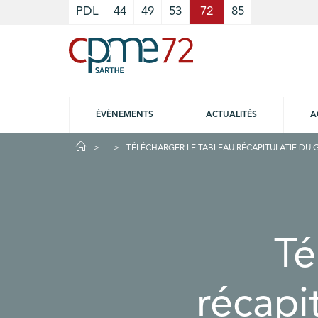
Cookies management panel
PDL
44
49
53
72
85
ÉVÈNEMENTS
ACTUALITÉS
A
TÉLÉCHARGER LE TABLEAU RÉCAPITULATIF DU 
Té
récapi