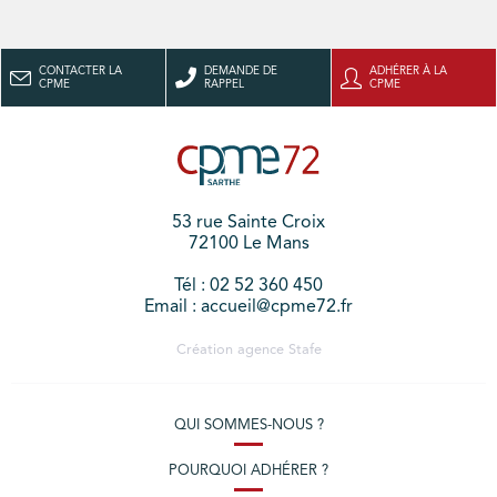
CONTACTER LA
DEMANDE DE
ADHÉRER À LA
CPME
RAPPEL
CPME
53 rue Sainte Croix
72100 Le Mans
Tél : 02 52 360 450
Email : accueil@cpme72.fr
Création agence
Stafe
QUI SOMMES-NOUS ?
POURQUOI ADHÉRER ?