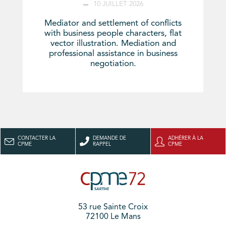
10 JUILLET 2026
Mediator and settlement of conflicts
with business people characters, flat
vector illustration. Mediation and
professional assistance in business
negotiation.
CONTACTER LA
DEMANDE DE
ADHÉRER À LA
CPME
RAPPEL
CPME
53 rue Sainte Croix
72100 Le Mans