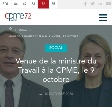
Cookies management panel
PDL
44
49
53
72
85
SOCIAL
VENUE DE LA MINISTRE DU TRAVAIL À LA CPME, LE 9 OCTOBRE
SOCIAL
Venue de la ministre du
Travail à la CPME, le 9
octobre
10 OCTOBRE 2024