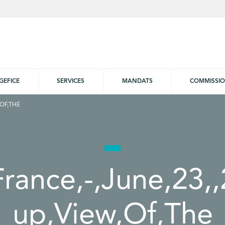
GEFICE
SERVICES
MANDATS
COMMISSI
,OF,THE
France,-,June,23,
up,View,Of,The