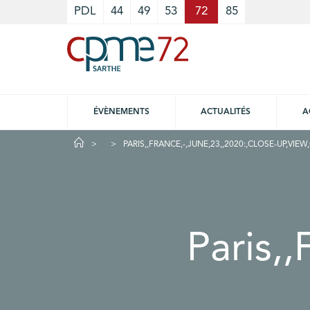
Cookies management panel
PDL
44
49
53
72
85
ÉVÈNEMENTS
ACTUALITÉS
A
PARIS,,FRANCE,-,JUNE,23,,2020:,CLOSE-UP,VIEW
Paris,,