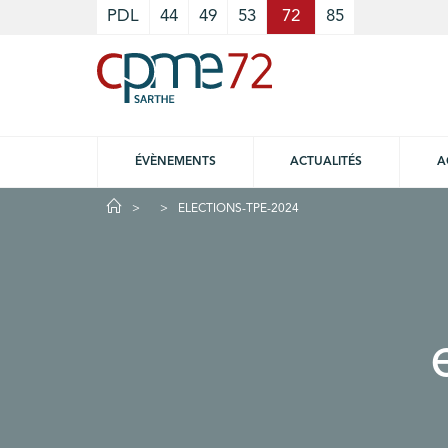
Cookies management panel
PDL
44
49
53
72
85
ÉVÈNEMENTS
ACTUALITÉS
A
ELECTIONS-TPE-2024