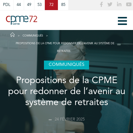
Cookies management panel
PDL
44
49
53
72
85
COMMUNIQUÉS
PROPOSITIONS DE LA CPME POUR REDONNER DE L’AVENIR AU SYSTÈME DE
RETRAITES
COMMUNIQUÉS
Propositions de la CPME
pour redonner de l’avenir au
système de retraites
24 FÉVRIER 2025