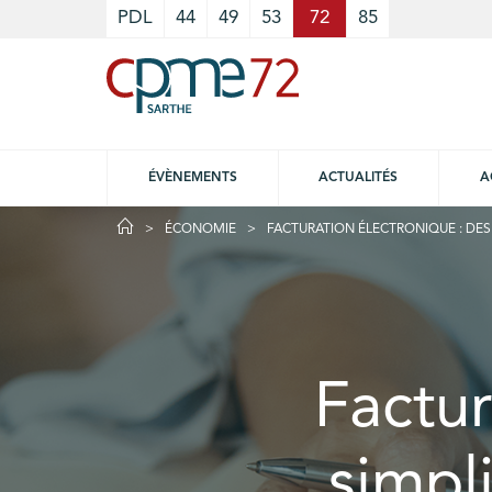
Cookies management panel
PDL
44
49
53
72
85
ÉVÈNEMENTS
ACTUALITÉS
A
ÉCONOMIE
FACTURATION ÉLECTRONIQUE : DES
Factur
simpl