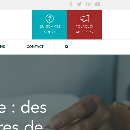
QUI SOMMES
POURQUOI
NOUS ?
ADHÉRER ?
ONS
CONTACT
e : des
res de