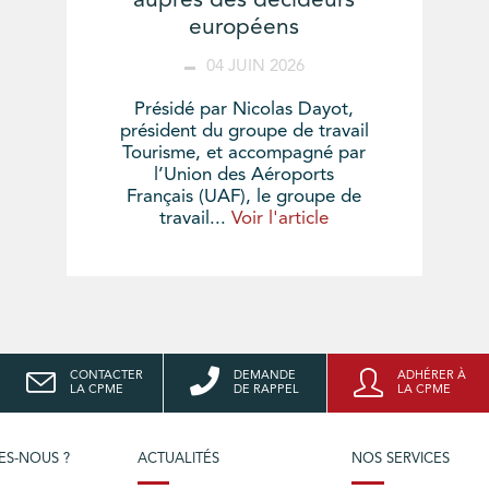
auprès des décideurs
européens
04 JUIN 2026
Présidé par Nicolas Dayot,
président du groupe de travail
Tourisme, et accompagné par
l’Union des Aéroports
Français (UAF), le groupe de
travail...
Voir l'article
CONTACTER
DEMANDE
ADHÉRER À
LA CPME
DE RAPPEL
LA CPME
ES-NOUS ?
ACTUALITÉS
NOS SERVICES