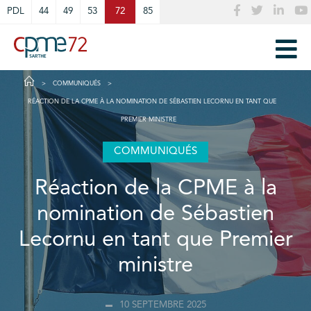
Cookies management panel
PDL
44
49
53
72
85
COMMUNIQUÉS
RÉACTION DE LA CPME À LA NOMINATION DE SÉBASTIEN LECORNU EN TANT QUE
PREMIER MINISTRE
COMMUNIQUÉS
Réaction de la CPME à la
nomination de Sébastien
Lecornu en tant que Premier
ministre
10 SEPTEMBRE 2025