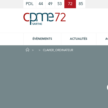
Cookies management panel
PDL
44
49
53
72
85
ÉVÈNEMENTS
ACTUALITÉS
A
CLAVIER_ORDINATEUR