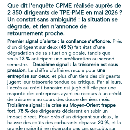
Que dit l'enquête CPME réalisée auprès de
2 350 dirigeants de TPE-PME en mai 2026 ?
Un constat sans ambiguïté : la situation se
dégrade, et rien n'annonce de
retournement proche.
Premier signal d’alerte : la confiance s’effondre.
Près
d’un dirigeant sur deux (
45 %)
fait état d’une
dégradation de sa situation globale, tandis que
seuls
13 %
anticipent une amélioration au second
semestre.
Deuxième signal : la trésorerie est sous
pression.
Le chiffre d’affaires recule pour
une
entreprise sur deux
, et plus d’un tiers des dirigeants
jugent leur trésorerie tendue ou critique. Par ailleurs,
l’accès au crédit bancaire est jugé difficile par une
majorité des entreprises ayant eu recours à un crédit
de trésorerie au cours des douze derniers mois.
Troisième signal : la crise au Moyen-
Orient frappe
fort.
78 %
des dirigeants déclarent en subir un
impact direct. Pour près d’un dirigeant sur deux, la
hausse des coûts des carburants dépasse
20 %
, et la
grande majorité ne répercute pas ces surcoûts sur