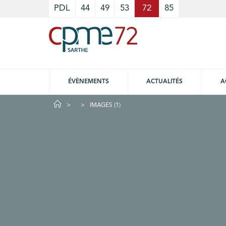
Cookies management panel
PDL
44
49
53
72
85
ÉVÈNEMENTS
ACTUALITÉS
A
IMAGES (1)