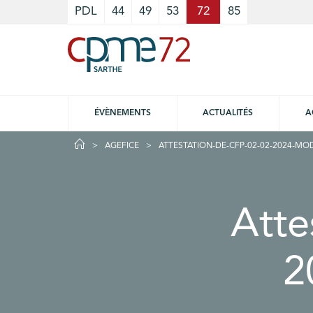
Cookies management panel
PDL
44
49
53
72
85
ÉVÈNEMENTS
ACTUALITÉS
A
AGEFICE
ATTESTATION-DE-CFP-02-02-2024-MO
Atte
2