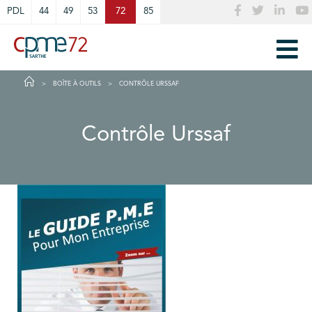
Cookies management panel
PDL
44
49
53
72
85
BOÎTE À OUTILS
CONTRÔLE URSSAF
Contrôle Urssaf