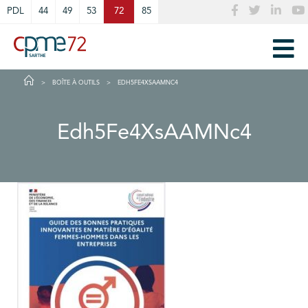
Cookies management panel
PDL
44
49
53
72
85
BOÎTE À OUTILS
EDH5FE4XSAAMNC4
Edh5Fe4XsAAMNc4