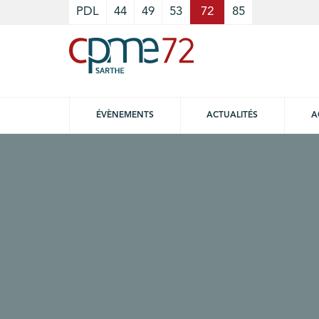
Cookies management panel
PDL
44
49
53
72
85
ÉVÈNEMENTS
ACTUALITÉS
A