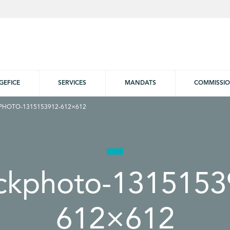
GEFICE
SERVICES
MANDATS
COMMISSI
PHOTO-1315153912-612×612
ockphoto-1315153
612×612