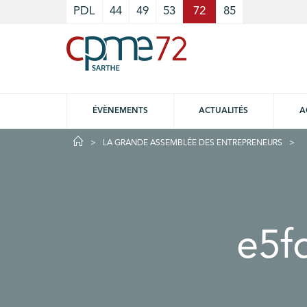
Cookies management panel
PDL
44
49
53
72
85
ÉVÈNEMENTS
ACTUALITÉS
A
LA GRANDE ASSEMBLÉE DES ENTREPRENEURS
e5f