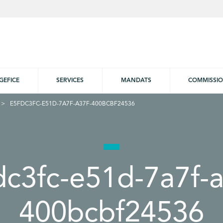
GEFICE
SERVICES
MANDATS
COMMISSI
E5FDC3FC-E51D-7A7F-A37F-400BCBF24536
dc3fc-e51d-7a7f-a
400bcbf24536