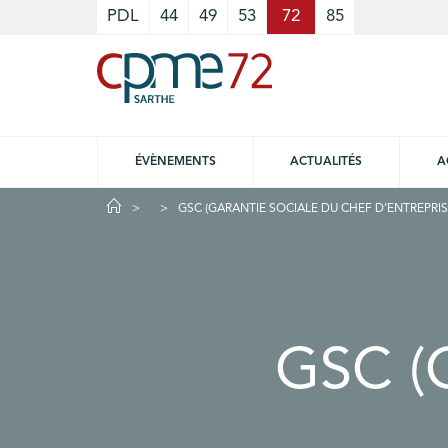
Cookies management panel
PDL
44
49
53
72
85
ÉVÈNEMENTS
ACTUALITÉS
A
GSC (GARANTIE SOCIALE DU CHEF D’ENTREPRIS
GSC (G