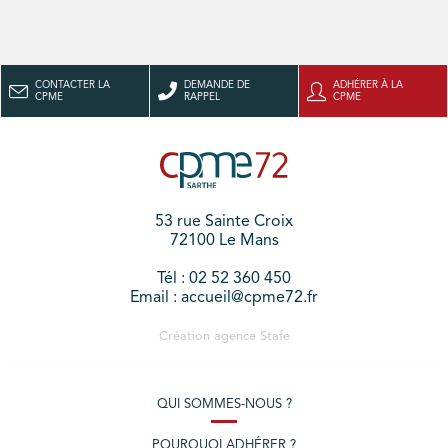
CONTACTER LA
DEMANDE DE
ADHÉRER À LA
CPME
RAPPEL
CPME
53 rue Sainte Croix
72100 Le Mans
Tél : 02 52 360 450
Email : accueil@cpme72.fr
Création agence
Stafe
QUI SOMMES-NOUS ?
POURQUOI ADHÉRER ?