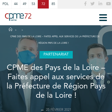
Cookies management panel
PDL
44
49
53
72
85
CPME DES PAYS DE LA LOIRE – FAITES APPEL AUX SERVICES DE LA PRÉFECTURE DE
RÉGION PAYS DE LA LOIRE !
PARTENARIAT
CPME des Pays de la Loire –
Faites appel aux services de
la Préfecture de Région Pays
de la Loire !
25 FÉVRIER 2021